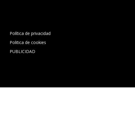
[contact-form-7 id="13ac01f" title="Formulario de contacto
1"]
Política de privacidad
Politica de cookies
PUBLICIDAD