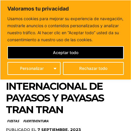
DUNAS FM
Valoramos tu privacidad
Tu informacion de forma cercana
Usamos cookies para mejorar su experiencia de navegación,
mostrarle anuncios o contenidos personalizados y analizar
Inicio
FIESTAS
2023 se convierte en el año de las
novedades del Festival Internacional...
nuestro tráfico. Al hacer clic en “Aceptar todo” usted da su
2023 SE CONVIERTE EN
consentimiento a nuestro uso de las cookies.
EL AÑO DE LAS
Aceptar todo
NOVEDADES DEL
Personalizar
Rechazar todo
FESTIVAL
INTERNACIONAL DE
PAYASOS Y PAYASAS
TRAN TRAN
FIESTAS
FUERTEVENTURA
PUBLICADO EL
7 SEPTIEMBRE, 2023