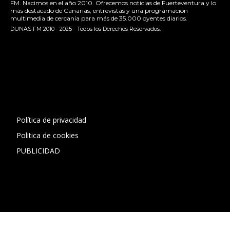
FM. Nacimos en el año 2010. Ofrecemos noticias de Fuerteventura y lo
más destacado de Canarias, entrevistas y una programación
multimedia de cercanía para más de 35.000 oyentes diarios.
DUNAS FM 2010 - 2025 - Todos los Derechos Reservados.
[contact-form-7 id="13ac01f" title="Formulario de contacto
1"]
Política de privacidad
Politica de cookies
PUBLICIDAD