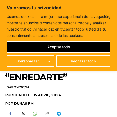
DUNAS FM
Valoramos tu privacidad
Tu informacion de forma cercana
Usamos cookies para mejorar su experiencia de navegación,
mostrarle anuncios o contenidos personalizados y analizar
Inicio
FUERTEVENTURA
Abierto el plazo para inscribirse
en los talleres de artesanía de “EnRedArte”
nuestro tráfico. Al hacer clic en “Aceptar todo” usted da su
ABIERTO EL PLAZO
consentimiento a nuestro uso de las cookies.
PARA INSCRIBIRSE EN
Aceptar todo
LOS TALLERES DE
Personalizar
Rechazar todo
ARTESANÍA DE
“ENREDARTE”
FUERTEVENTURA
PUBLICADO EL
15 ABRIL, 2024
POR
DUNAS FM