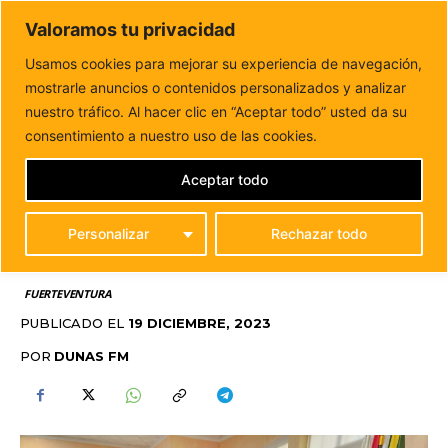
DUNAS FM
Valoramos tu privacidad
Tu informacion de forma cercana
Usamos cookies para mejorar su experiencia de navegación,
mostrarle anuncios o contenidos personalizados y analizar
Inicio
FUERTEVENTURA
Alcalde y concejales reciben la
asociación vecinal Costa de Antigua
nuestro tráfico. Al hacer clic en “Aceptar todo” usted da su
ALCALDE Y CONCEJALES
consentimiento a nuestro uso de las cookies.
RECIBEN LA
Aceptar todo
ASOCIACIÓN VECINAL
Personalizar
Rechazar todo
COSTA DE ANTIGUA
FUERTEVENTURA
PUBLICADO EL
19 DICIEMBRE, 2023
POR
DUNAS FM