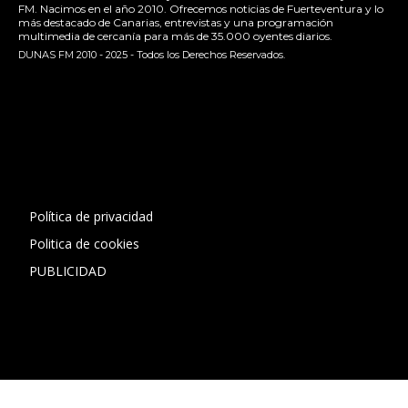
FM. Nacimos en el año 2010. Ofrecemos noticias de Fuerteventura y lo
más destacado de Canarias, entrevistas y una programación
multimedia de cercanía para más de 35.000 oyentes diarios.
DUNAS FM 2010 - 2025 - Todos los Derechos Reservados.
[contact-form-7 id="13ac01f" title="Formulario de contacto
1"]
Política de privacidad
Politica de cookies
PUBLICIDAD