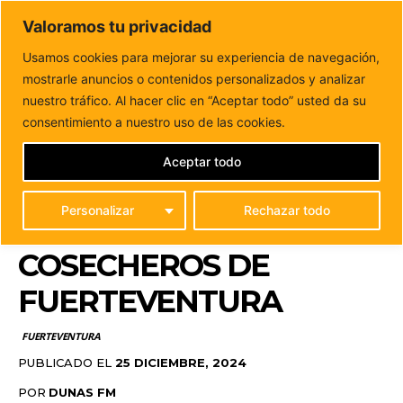
DUNAS FM
Valoramos tu privacidad
Tu informacion de forma cercana
Usamos cookies para mejorar su experiencia de navegación,
mostrarle anuncios o contenidos personalizados y analizar
Inicio
FUERTEVENTURA
Almuerzo Navideño de una de las
primeras Cooperativas de Cosecheros de Fuerteventura
nuestro tráfico. Al hacer clic en “Aceptar todo” usted da su
ALMUERZO NAVIDEÑO
consentimiento a nuestro uso de las cookies.
DE UNA DE LAS
Aceptar todo
PRIMERAS
Personalizar
Rechazar todo
COOPERATIVAS DE
COSECHEROS DE
FUERTEVENTURA
FUERTEVENTURA
PUBLICADO EL
25 DICIEMBRE, 2024
POR
DUNAS FM