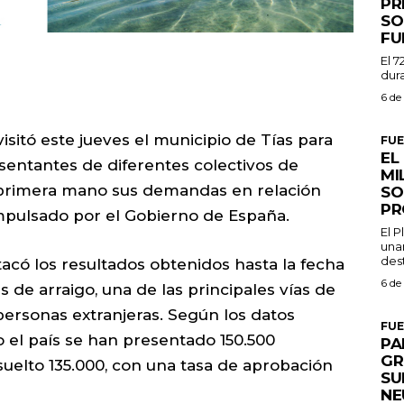
PR
SO
FU
El 7
dura
6 de
isitó este jueves el municipio de Tías para
FU
EL
entantes de diferentes colectivos de
MI
primera mano sus demandas en relación
SO
PR
impulsado por el Gobierno de España.
El 
una
dest
tacó los resultados obtenidos hasta la fecha
6 de
s de arraigo, una de las principales vías de
personas extranjeras. Según los datos
FU
o el país se han presentado 150.500
PA
GR
esuelto 135.000, con una tasa de aprobación
SU
NE