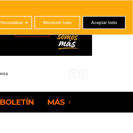
C
21
La Oliva
Personalizar
Rechazar todo
Aceptar todo
ivos
omajo
BOLETÍN
MÁS