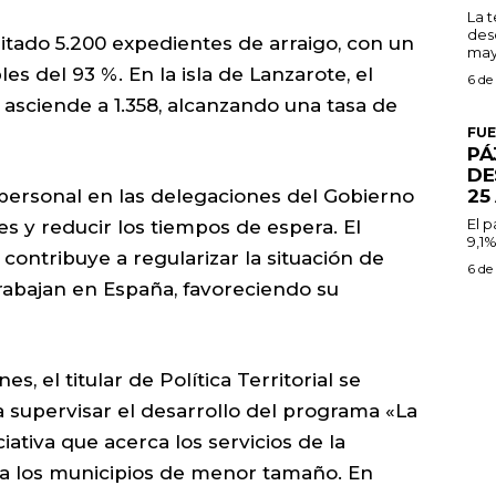
La 
des
mitado 5.200 expedientes de arraigo, con un
may
es del 93 %. En la isla de Lanzarote, el
6 de
asciende a 1.358, alcanzando una tasa de
FU
PÁ
DE
25
 personal en las delegaciones del Gobierno
El 
es y reducir los tiempos de espera. El
9,1%
contribuye a regularizar la situación de
6 de
rabajan en España, favoreciendo su
s, el titular de Política Territorial se
a supervisar el desarrollo del programa «La
ciativa que acerca los servicios de la
 a los municipios de menor tamaño. En