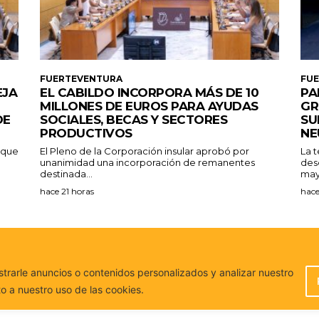
FUERTEVENTURA
FU
EJA
EL CABILDO INCORPORA MÁS DE 10
PA
MILLONES DE EUROS PARA AYUDAS
GR
DE
SOCIALES, BECAS Y SECTORES
SU
PRODUCTIVOS
NE
a que
El Pleno de la Corporación insular aprobó por
La 
unanimidad una incorporación de remanentes
des
destinada...
may
hace 21 horas
hace