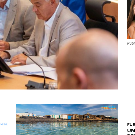
Publ
FU
UN