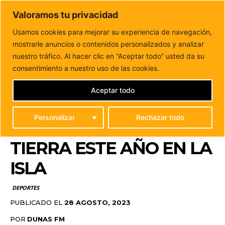
DUNAS FM
Valoramos tu privacidad
Tu informacion de forma cercana
Usamos cookies para mejorar su experiencia de navegación,
mostrarle anuncios o contenidos personalizados y analizar
Inicio
DEPORTES
Aníbal y Jonathan Hernández
vencedores de la primera prueba en tierra este...
nuestro tráfico. Al hacer clic en “Aceptar todo” usted da su
ANÍBAL Y JONATHAN
consentimiento a nuestro uso de las cookies.
HERNÁNDEZ
Aceptar todo
VENCEDORES DE LA
Personalizar
Rechazar todo
PRIMERA PRUEBA EN
TIERRA ESTE AÑO EN LA
ISLA
DEPORTES
PUBLICADO EL
28 AGOSTO, 2023
POR
DUNAS FM