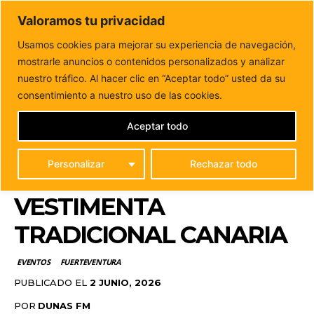
DUNAS FM
Valoramos tu privacidad
Tu informacion de forma cercana
Usamos cookies para mejorar su experiencia de navegación,
mostrarle anuncios o contenidos personalizados y analizar
Inicio
EVENTOS
Antigua abre un taller para aprender y
perfeccionar la vestimenta tradicional canaria
nuestro tráfico. Al hacer clic en “Aceptar todo” usted da su
ANTIGUA ABRE UN
consentimiento a nuestro uso de las cookies.
TALLER PARA
Aceptar todo
APRENDER Y
Personalizar
Rechazar todo
PERFECCIONAR LA
VESTIMENTA
TRADICIONAL CANARIA
EVENTOS
FUERTEVENTURA
PUBLICADO EL
2 JUNIO, 2026
POR
DUNAS FM