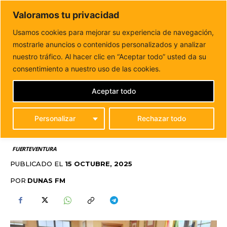
DUNAS FM
Valoramos tu privacidad
Tu informacion de forma cercana
Usamos cookies para mejorar su experiencia de navegación,
mostrarle anuncios o contenidos personalizados y analizar
Inicio
FUERTEVENTURA
Antigua da la bienvenida al
nuevo párroco: Eladio G. Sánchez Calderón
nuestro tráfico. Al hacer clic en “Aceptar todo” usted da su
ANTIGUA DA LA
consentimiento a nuestro uso de las cookies.
BIENVENIDA AL NUEVO
Aceptar todo
PÁRROCO: ELADIO G.
Personalizar
Rechazar todo
SÁNCHEZ CALDERÓN
FUERTEVENTURA
PUBLICADO EL
15 OCTUBRE, 2025
POR
DUNAS FM