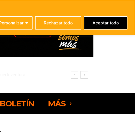
C
21.1
La Oliva
Personalizar
Rechazar todo
Aceptar todo
rteventura
BOLETÍN
MÁS
.