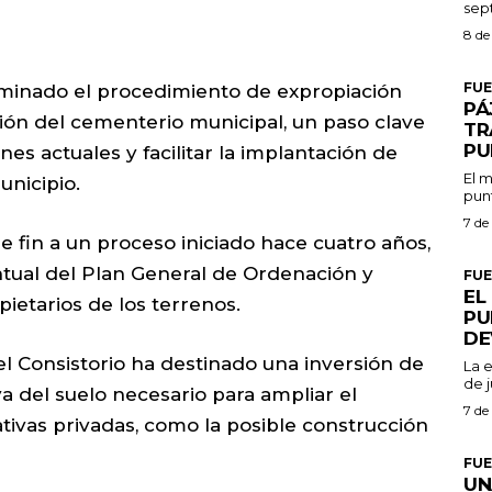
8 de
FU
minado el procedimiento de expropiación
PÁ
ción del cementerio municipal, un paso clave
TR
PU
nes actuales y facilitar la implantación de
El m
unicipio.
punt
7 de
e fin a un proceso iniciado hace cuatro años,
ntual del Plan General de Ordenación y
FU
EL
ietarios de los terrenos.
PU
DE
el Consistorio ha destinado una inversión de
La 
de j
a del suelo necesario para ampliar el
7 de
iativas privadas, como la posible construcción
FU
UN