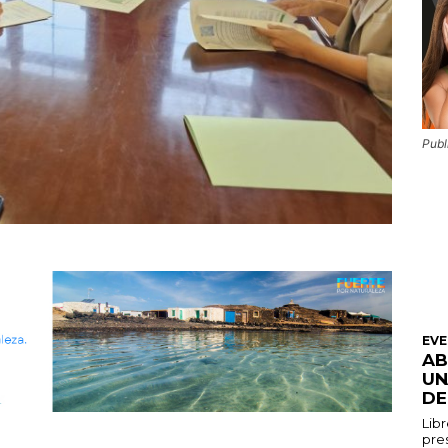
Publ
EV
AB
UN
DE
Libr
pres