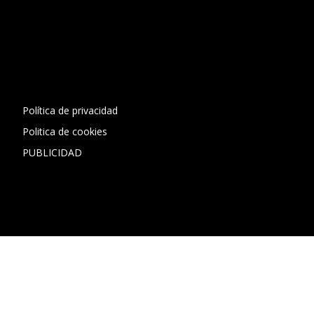
[contact-form-7 id="13ac01f" title="Formulario de contacto
1"]
Política de privacidad
Politica de cookies
PUBLICIDAD