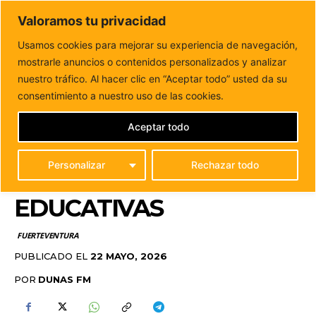
DUNAS FM
Valoramos tu privacidad
Tu informacion de forma cercana
Usamos cookies para mejorar su experiencia de navegación,
mostrarle anuncios o contenidos personalizados y analizar
Inicio
FUERTEVENTURA
Antigua destina 195.000 euros a
un plan trimestral de subvenciones educativas
nuestro tráfico. Al hacer clic en “Aceptar todo” usted da su
ANTIGUA DESTINA
consentimiento a nuestro uso de las cookies.
195.000 EUROS A UN
Aceptar todo
PLAN TRIMESTRAL DE
Personalizar
Rechazar todo
SUBVENCIONES
EDUCATIVAS
FUERTEVENTURA
PUBLICADO EL
22 MAYO, 2026
POR
DUNAS FM