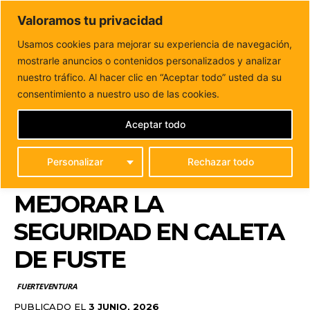
DUNAS FM
Valoramos tu privacidad
Tu informacion de forma cercana
Usamos cookies para mejorar su experiencia de navegación,
mostrarle anuncios o contenidos personalizados y analizar
Inicio
FUERTEVENTURA
Antigua refuerza la coordinación
entre Guardia Civil y Policía Local para mejorar...
nuestro tráfico. Al hacer clic en “Aceptar todo” usted da su
ANTIGUA REFUERZA LA
consentimiento a nuestro uso de las cookies.
COORDINACIÓN ENTRE
Aceptar todo
GUARDIA CIVIL Y
Personalizar
Rechazar todo
POLICÍA LOCAL PARA
MEJORAR LA
SEGURIDAD EN CALETA
DE FUSTE
FUERTEVENTURA
PUBLICADO EL
3 JUNIO, 2026