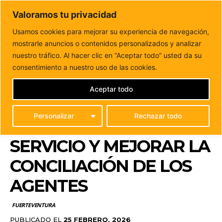
DUNAS FM
Valoramos tu privacidad
Tu informacion de forma cercana
Usamos cookies para mejorar su experiencia de navegación,
mostrarle anuncios o contenidos personalizados y analizar
Inicio
FUERTEVENTURA
Antigua y Policía Local alcanzan
un acuerdo para garantizar el servicio y...
nuestro tráfico. Al hacer clic en “Aceptar todo” usted da su
ANTIGUA Y POLICÍA
consentimiento a nuestro uso de las cookies.
LOCAL ALCANZAN UN
Aceptar todo
ACUERDO PARA
Personalizar
Rechazar todo
GARANTIZAR EL
SERVICIO Y MEJORAR LA
CONCILIACIÓN DE LOS
AGENTES
FUERTEVENTURA
PUBLICADO EL
25 FEBRERO, 2026