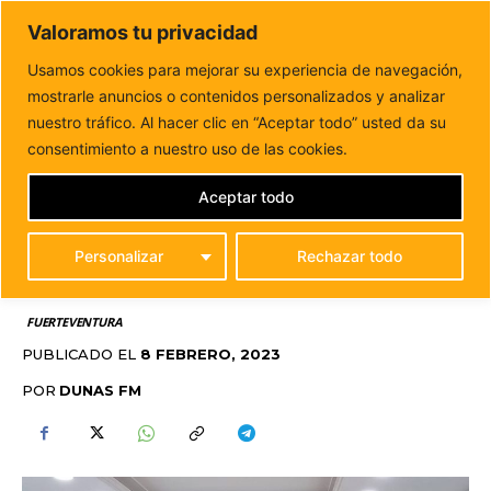
DUNAS FM
Valoramos tu privacidad
Tu informacion de forma cercana
Usamos cookies para mejorar su experiencia de navegación,
mostrarle anuncios o contenidos personalizados y analizar
Inicio
FUERTEVENTURA
Avances con la regulación cel
sector del taxi en Puerto del Rosario
nuestro tráfico. Al hacer clic en “Aceptar todo” usted da su
AVANCES CON LA
consentimiento a nuestro uso de las cookies.
REGULACIÓN CEL
Aceptar todo
SECTOR DEL TAXI EN
Personalizar
Rechazar todo
PUERTO DEL ROSARIO
FUERTEVENTURA
PUBLICADO EL
8 FEBRERO, 2023
POR
DUNAS FM