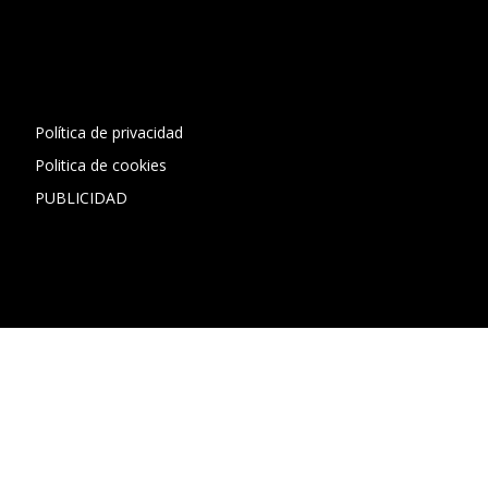
[contact-form-7 id="13ac01f" title="Formulario de contacto
1"]
Política de privacidad
Politica de cookies
PUBLICIDAD