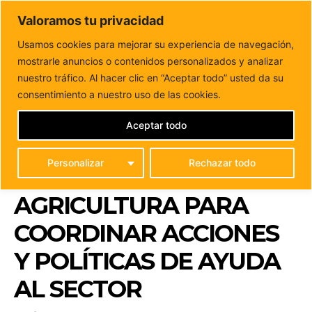
DUNAS FM
Valoramos tu privacidad
Tu informacion de forma cercana
Usamos cookies para mejorar su experiencia de navegación,
mostrarle anuncios o contenidos personalizados y analizar
Inicio
POLÍTICA
Blas Acosta recibe al Portavoz del Grupo
Socialista en la Comisión de...
nuestro tráfico. Al hacer clic en “Aceptar todo” usted da su
BLAS ACOSTA RECIBE
consentimiento a nuestro uso de las cookies.
AL PORTAVOZ DEL
Aceptar todo
GRUPO SOCIALISTA EN
Personalizar
Rechazar todo
LA COMISIÓN DE
AGRICULTURA PARA
COORDINAR ACCIONES
Y POLÍTICAS DE AYUDA
AL SECTOR