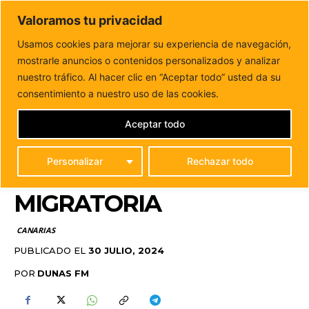
DUNAS FM
Valoramos tu privacidad
Tu informacion de forma cercana
Usamos cookies para mejorar su experiencia de navegación,
mostrarle anuncios o contenidos personalizados y analizar
Inicio
CANARIAS
Canarias crea un comité de crisis para
abordar situaciones de máxima urgencia...
nuestro tráfico. Al hacer clic en “Aceptar todo” usted da su
CANARIAS CREA UN
consentimiento a nuestro uso de las cookies.
COMITÉ DE CRISIS PARA
Aceptar todo
ABORDAR SITUACIONES
Personalizar
Rechazar todo
DE MÁXIMA URGENCIA
MIGRATORIA
CANARIAS
PUBLICADO EL
30 JULIO, 2024
POR
DUNAS FM