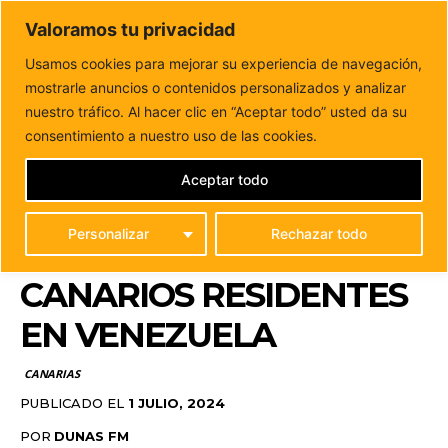
DUNAS FM
Valoramos tu privacidad
Tu informacion de forma cercana
Usamos cookies para mejorar su experiencia de navegación,
mostrarle anuncios o contenidos personalizados y analizar
Inicio
CANARIAS
Canarias destina cuatro millones de
euros para la asistencia a los canarios...
nuestro tráfico. Al hacer clic en “Aceptar todo” usted da su
CANARIAS DESTINA
consentimiento a nuestro uso de las cookies.
CUATRO MILLONES DE
Aceptar todo
EUROS PARA LA
Personalizar
Rechazar todo
ASISTENCIA A LOS
CANARIOS RESIDENTES
EN VENEZUELA
CANARIAS
PUBLICADO EL
1 JULIO, 2024
POR
DUNAS FM