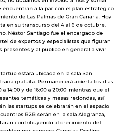
to, no dudamos en involucrarnos y sumar
 encuentran a la par con el plan estratégico
iento de Las Palmas de Gran Canaria. Hoy
a en su transcurso del 4 al 6 de octubre,
mo, Néstor Santiago fue el encargado de
rtel de expertos y especialistas que figuran
os presentes y al público en general a vivir
tartup estará ubicada en la sala San
trada gratuita. Permanecerá abierta los días
 a 14:00 y de 16:00 a 20:00, mientras que el
teresantes temáticas y mesas redondas, así
án las startups se celebrarán en el espacio
cuentros B2B serán en la sala Alegranza,
tarán contribuyendo al crecimiento del
etworking por bandera, Canarias Destino