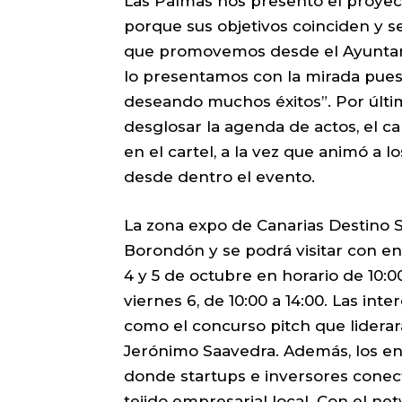
Las Palmas nos presentó el proyec
porque sus objetivos coinciden y se
que promovemos desde el Ayuntam
lo presentamos con la mirada puest
deseando muchos éxitos”. Por últi
desglosar la agenda de actos, el ca
en el cartel, a la vez que animó a l
desde dentro el evento.
La zona expo de Canarias Destino S
Borondón y se podrá visitar con en
4 y 5 de octubre en horario de 10:00
viernes 6, de 10:00 a 14:00. Las in
como el concurso pitch que liderar
Jerónimo Saavedra. Además, los en
donde startups e inversores conec
tejido empresarial local. Con el n