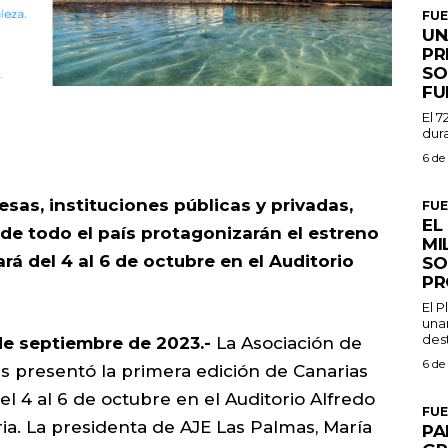
FU
UN
PR
SO
FU
El 7
dura
6 de
sas, instituciones públicas y privadas,
FU
EL
 de todo el país protagonizarán el estreno
MI
rá del 4 al 6 de octubre en el Auditorio
SO
PR
El 
una
dest
de septiembre de 2023.-
La Asociación de
6 de
 presentó la primera edición de Canarias
l 4 al 6 de octubre en el Auditorio Alfredo
FU
a. La presidenta de AJE Las Palmas, María
PA