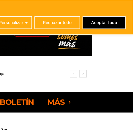
C
25
La Oliva
Personalizar
Rechazar todo
Aceptar todo
ajo
BOLETÍN
MÁS
y...