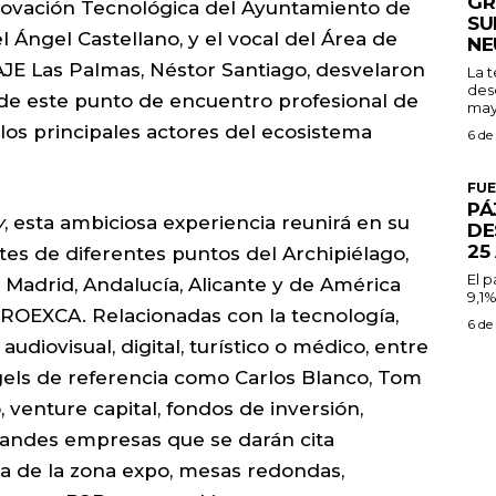
GR
nnovación Tecnológica del Ayuntamiento de
SU
 Ángel Castellano, y el vocal del Área de
NE
E Las Palmas, Néstor Santiago, desvelaron
La 
des
s de este punto de encuentro profesional de
may
los principales actores del ecosistema
6 de
FU
PÁ
y
, esta ambiciosa experiencia reunirá en su
DE
25
es de diferentes puntos del Archipiélago,
El 
, Madrid, Andalucía, Alicante y de América
9,1%
PROEXCA. Relacionadas con la tecnología,
6 de
diovisual, digital, turístico o médico, entre
gels de referencia como Carlos Blanco, Tom
venture capital, fondos de inversión,
grandes empresas que se darán cita
a de la zona expo, mesas redondas,