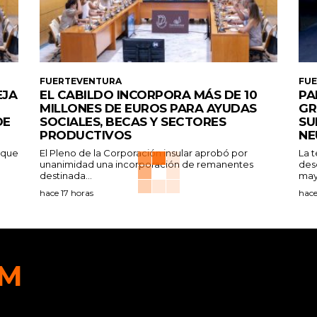
FUERTEVENTURA
FU
EJA
EL CABILDO INCORPORA MÁS DE 10
PA
MILLONES DE EUROS PARA AYUDAS
GR
DE
SOCIALES, BECAS Y SECTORES
SU
PRODUCTIVOS
NE
a que
El Pleno de la Corporación insular aprobó por
La 
unanimidad una incorporación de remanentes
des
destinada...
may
hace 17 horas
hace
FM
[con
cont