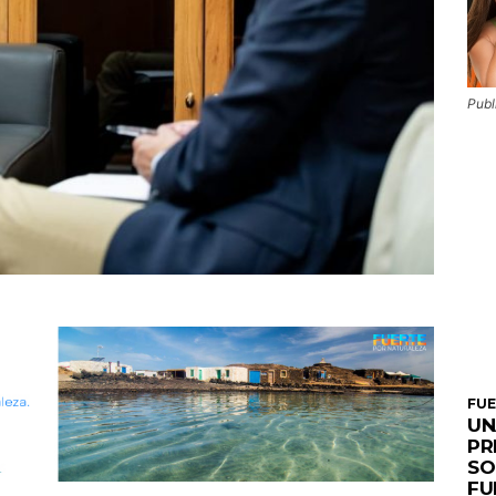
Publ
FU
UN
PR
SO
FU