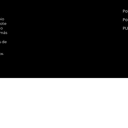
Pol
pio
Po
rote
PU
ño
 más
s de
os.