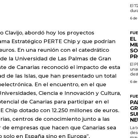
El 7
dura
6 de
o Clavijo, abordó hoy los proyectos
FU
EL
ama Estratégico PERTE Chip y que podrían
MI
euros. En una reunión con el catedrático
SO
PR
 de la Universidad de Las Palmas de Gran
El 
nte de Canarias reconoció el impacto de esta
una
dest
ad de las Islas, que han presentado un total
6 de
electrónica. En el encuentro, en el que
niversidades, Ciencia e Innovación y Cultura,
FU
tencial de Canarias para participar en el
PA
GR
E Chip dotado con 12.250 millones de euros.
SU
ias, centros de conocimiento junto a las
NE
er de empresas que hacen que Canarias sea
La 
des
o solo en España sino en Europa”.
may