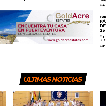
6 de
FU
PÁ
DE
25
El 
9,1%
6 de
ULTIMAS NOTICIAS