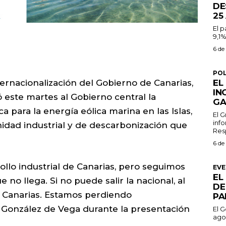
DE
25
El 
9,1%
6 de
POL
ernacionalización del Gobierno de Canarias,
EL
IN
este martes al Gobierno central la
GA
a para la energía eólica marina en las Islas,
El 
inf
nidad industrial y de descarbonización que
Resp
6 de
ollo industrial de Canarias, pero seguimos
EV
EL
no llega. Si no puede salir la nacional, al
DE
a Canarias. Estamos perdiendo
PA
 González de Vega durante la presentación
El G
ago