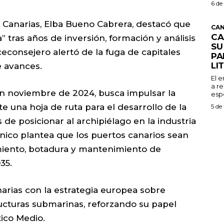
6 de
 Canarias, Elba Bueno Cabrera, destacó que
CAN
CA
” tras años de inversión, formación y análisis
SU
econsejero alertó de la fuga de capitales
PA
LI
e avances.
El 
a re
en noviembre de 2024, busca impulsar la
espe
 una hoja de ruta para el desarrollo de la
5 de
 de posicionar al archipiélago en la industria
cnico plantea que los puertos canarios sean
miento, botadura y mantenimiento de
35.
arias con la estrategia europea sobre
ructuras submarinas, reforzando su papel
ico Medio.