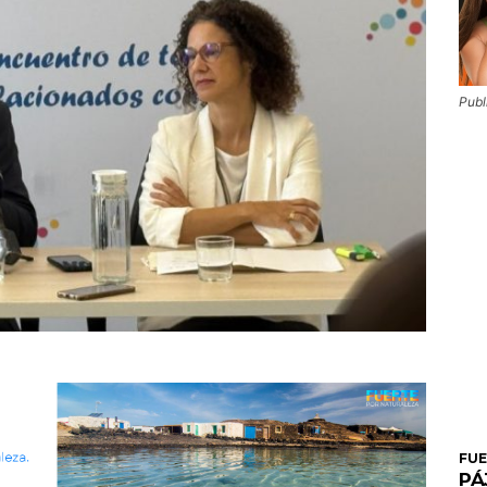
Publ
FU
PÁ