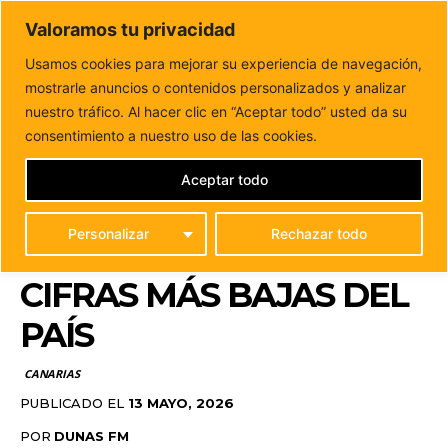
DUNAS FM
Valoramos tu privacidad
Tu informacion de forma cercana
Usamos cookies para mejorar su experiencia de navegación,
mostrarle anuncios o contenidos personalizados y analizar
Inicio
CANARIAS
Canarias reduce la brecha salarial
femenina hasta el 4,7%, una de las...
nuestro tráfico. Al hacer clic en “Aceptar todo” usted da su
CANARIAS REDUCE LA
consentimiento a nuestro uso de las cookies.
BRECHA SALARIAL
Aceptar todo
FEMENINA HASTA EL
Personalizar
Rechazar todo
4,7%, UNA DE LAS
CIFRAS MÁS BAJAS DEL
PAÍS
CANARIAS
PUBLICADO EL
13 MAYO, 2026
POR
DUNAS FM