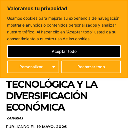
DUNAS FM
Valoramos tu privacidad
Tu informacion de forma cercana
Usamos cookies para mejorar su experiencia de navegación,
mostrarle anuncios o contenidos personalizados y analizar
Inicio
CANARIAS
Canarias refuerza ante Andorra su
apuesta por la innovación tecnológica y la...
nuestro tráfico. Al hacer clic en “Aceptar todo” usted da su
CANARIAS REFUERZA
consentimiento a nuestro uso de las cookies.
ANTE ANDORRA SU
Aceptar todo
APUESTA POR LA
Personalizar
Rechazar todo
INNOVACIÓN
TECNOLÓGICA Y LA
DIVERSIFICACIÓN
ECONÓMICA
CANARIAS
PUBLICADO EL
19 MAYO, 2026