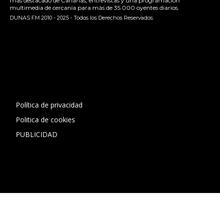
más destacado de Canarias, entrevistas y una programación
multimedia de cercanía para más de 35.000 oyentes diarios.
DUNAS FM 2010 - 2025 - Todos los Derechos Reservados.
[contact-form-7 id="13ac01f" title="Formulario de contacto
1"]
Política de privacidad
Politica de cookies
PUBLICIDAD