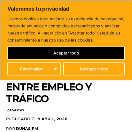
DUNAS FM
Valoramos tu privacidad
Tu informacion de forma cercana
Usamos cookies para mejorar su experiencia de navegación,
mostrarle anuncios o contenidos personalizados y analizar
Inicio
CANARIAS
Canarias refuerza la seguridad laboral
en carretera con un nuevo protocolo entre...
nuestro tráfico. Al hacer clic en “Aceptar todo” usted da su
CANARIAS REFUERZA LA
consentimiento a nuestro uso de las cookies.
SEGURIDAD LABORAL
Aceptar todo
EN CARRETERA CON UN
Personalizar
Rechazar todo
NUEVO PROTOCOLO
ENTRE EMPLEO Y
TRÁFICO
CANARIAS
PUBLICADO EL
9 ABRIL, 2026
POR
DUNAS FM