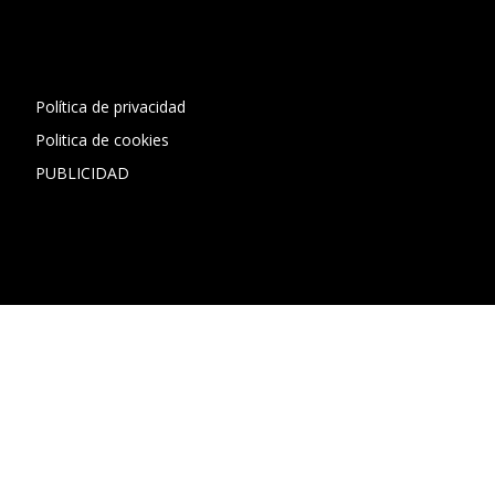
[contact-form-7 id="13ac01f" title="Formulario de contacto
1"]
Política de privacidad
Politica de cookies
PUBLICIDAD