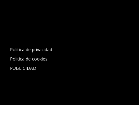
[contact-form-7 id="13ac01f" title="Formulario de contacto
1"]
Política de privacidad
Politica de cookies
PUBLICIDAD