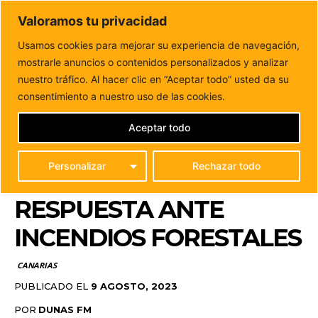
DUNAS FM
Valoramos tu privacidad
Tu informacion de forma cercana
Usamos cookies para mejorar su experiencia de navegación,
mostrarle anuncios o contenidos personalizados y analizar
Inicio
CANARIAS
Canarias suma dos helicópteros ligeros
Airbus H125 para potenciar la respuesta ante...
nuestro tráfico. Al hacer clic en “Aceptar todo” usted da su
CANARIAS SUMA DOS
consentimiento a nuestro uso de las cookies.
HELICÓPTEROS LIGEROS
Aceptar todo
AIRBUS H125 PARA
Personalizar
Rechazar todo
POTENCIAR LA
RESPUESTA ANTE
INCENDIOS FORESTALES
CANARIAS
PUBLICADO EL
9 AGOSTO, 2023
POR
DUNAS FM