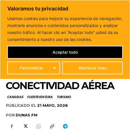
DUNAS FM
Valoramos tu privacidad
Tu informacion de forma cercana
Usamos cookies para mejorar su experiencia de navegación,
mostrarle anuncios o contenidos personalizados y analizar
Inicio
CANARIAS
Canarias vuelve a ser reconocida como
el mejor destino europeo en conectividad...
nuestro tráfico. Al hacer clic en “Aceptar todo” usted da su
CANARIAS VUELVE A
consentimiento a nuestro uso de las cookies.
SER RECONOCIDA COMO
Aceptar todo
EL MEJOR DESTINO
Personalizar
Rechazar todo
EUROPEO EN
CONECTIVIDAD AÉREA
CANARIAS
FUERTEVENTURA
TURISMO
PUBLICADO EL
21 MAYO, 2026
POR
DUNAS FM