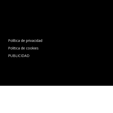
[contact-form-7 id="13ac01f" title="Formulario de contacto
1"]
Política de privacidad
Politica de cookies
PUBLICIDAD