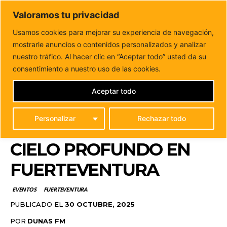
DUNAS FM
Valoramos tu privacidad
Tu informacion de forma cercana
Usamos cookies para mejorar su experiencia de navegación,
mostrarle anuncios o contenidos personalizados y analizar
Inicio
EVENTOS
Casi 600 personas participan en las
Jornadas de Observación del Cielo Profundo...
nuestro tráfico. Al hacer clic en “Aceptar todo” usted da su
CASI 600 PERSONAS
consentimiento a nuestro uso de las cookies.
PARTICIPAN EN LAS
Aceptar todo
JORNADAS DE
Personalizar
Rechazar todo
OBSERVACIÓN DEL
CIELO PROFUNDO EN
FUERTEVENTURA
EVENTOS
FUERTEVENTURA
PUBLICADO EL
30 OCTUBRE, 2025
POR
DUNAS FM