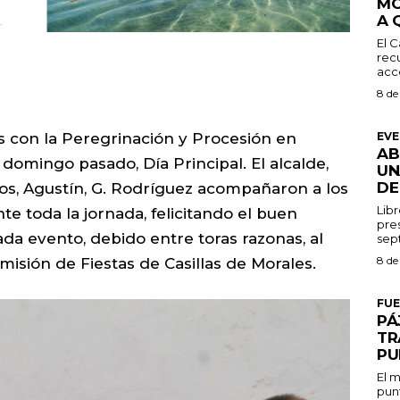
MO
A 
El C
recu
acce
8 de
EV
tas con la Peregrinación y Procesión en
AB
omingo pasado, Día Principal. El alcalde,
UN
DE
jos, Agustín, G. Rodríguez acompañaron a los
Libr
te toda la jornada, felicitando el buen
pres
cada evento, debido entre toras razonas, al
8 de
isión de Fiestas de Casillas de Morales.
FU
PÁ
TR
PU
El m
punt