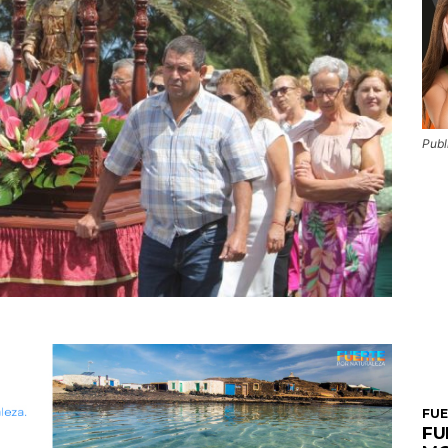
Publ
FU
FU