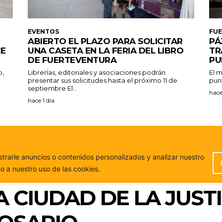
EVENTOS
FU
ABIERTO EL PLAZO PARA SOLICITAR
PÁ
CE
UNA CASETA EN LA FERIA DEL LIBRO
TR
DE FUERTEVENTURA
PU
o,
Librerías, editoriales y asociaciones podrán
El m
presentar sus solicitudes hasta el próximo 11 de
punt
septiembre El...
hace
hace 1 día