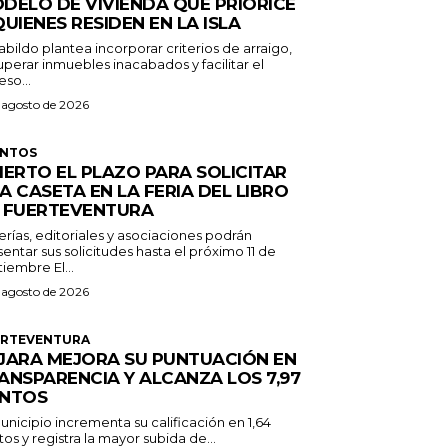
DELO DE VIVIENDA QUE PRIORICE
QUIENES RESIDEN EN LA ISLA
abildo plantea incorporar criterios de arraigo,
perar inmuebles inacabados y facilitar el
so...
 agosto de 2026
ENTOS
IERTO EL PLAZO PARA SOLICITAR
A CASETA EN LA FERIA DEL LIBRO
 FUERTEVENTURA
erías, editoriales y asociaciones podrán
entar sus solicitudes hasta el próximo 11 de
septiembre El...
 agosto de 2026
ERTEVENTURA
JARA MEJORA SU PUNTUACIÓN EN
ANSPARENCIA Y ALCANZA LOS 7,97
NTOS
unicipio incrementa su calificación en 1,64
os y registra la mayor subida de...