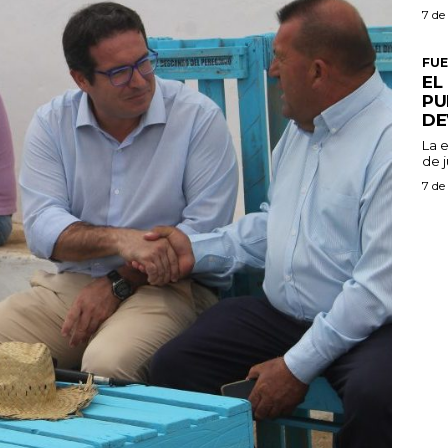
7 de
FU
EL
PU
DE
La 
de j
7 de