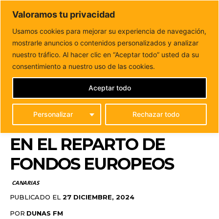
DUNAS FM
Valoramos tu privacidad
Tu informacion de forma cercana
Usamos cookies para mejorar su experiencia de navegación,
mostrarle anuncios o contenidos personalizados y analizar
Inicio
CANARIAS
Clavijo reclama al nuevo comisario de
Migraciones que priorice a Canarias en...
nuestro tráfico. Al hacer clic en “Aceptar todo” usted da su
CLAVIJO RECLAMA AL
consentimiento a nuestro uso de las cookies.
NUEVO COMISARIO DE
Aceptar todo
MIGRACIONES QUE
Personalizar
Rechazar todo
PRIORICE A CANARIAS
EN EL REPARTO DE
FONDOS EUROPEOS
CANARIAS
PUBLICADO EL
27 DICIEMBRE, 2024
POR
DUNAS FM