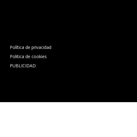
[contact-form-7 id="13ac01f" title="Formulario de contacto
1"]
Política de privacidad
Politica de cookies
PUBLICIDAD