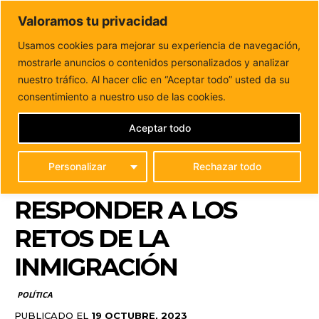
DUNAS FM
Valoramos tu privacidad
Tu informacion de forma cercana
Usamos cookies para mejorar su experiencia de navegación,
mostrarle anuncios o contenidos personalizados y analizar
Inicio
POLÍTICA
Coalición exige al Estado que
“abandone el regate corto” para responder a...
nuestro tráfico. Al hacer clic en “Aceptar todo” usted da su
COALICIÓN EXIGE AL
consentimiento a nuestro uso de las cookies.
ESTADO QUE
Aceptar todo
“ABANDONE EL REGATE
Personalizar
Rechazar todo
CORTO” PARA
RESPONDER A LOS
RETOS DE LA
INMIGRACIÓN
POLÍTICA
PUBLICADO EL
19 OCTUBRE, 2023