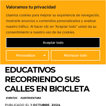
DUNAS FM
Valoramos tu privacidad
Tu informacion de forma cercana
Usamos cookies para mejorar su experiencia de navegación,
mostrarle anuncios o contenidos personalizados y analizar
Inicio
EVENTOS
Corralejo celebra el Día Mundial Sin
Coche con alumnos de centros educativos...
nuestro tráfico. Al hacer clic en “Aceptar todo” usted da su
CORRALEJO CELEBRA
consentimiento a nuestro uso de las cookies.
EL DÍA MUNDIAL SIN
Aceptar todo
COCHE CON ALUMNOS
Personalizar
Rechazar todo
DE CENTROS
EDUCATIVOS
RECORRIENDO SUS
CALLES EN BICICLETA
EVENTOS
FUERTEVENTURA
PUBLICADO EL
1 OCTUBRE, 2024