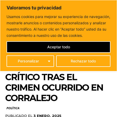
DUNAS FM
Valoramos tu privacidad
Tu informacion de forma cercana
Usamos cookies para mejorar su experiencia de navegación,
mostrarle anuncios o contenidos personalizados y analizar
Inicio
POLÍTICA
Desde NC-FAC opinan que la inseguridad
en Fuerteventura alcanza un punto crítico...
nuestro tráfico. Al hacer clic en “Aceptar todo” usted da su
DESDE NC-FAC OPINAN
consentimiento a nuestro uso de las cookies.
QUE LA INSEGURIDAD
Aceptar todo
EN FUERTEVENTURA
Personalizar
Rechazar todo
ALCANZA UN PUNTO
CRÍTICO TRAS EL
CRIMEN OCURRIDO EN
CORRALEJO
POLÍTICA
PUBLICADO EL
3 ENERO, 2025