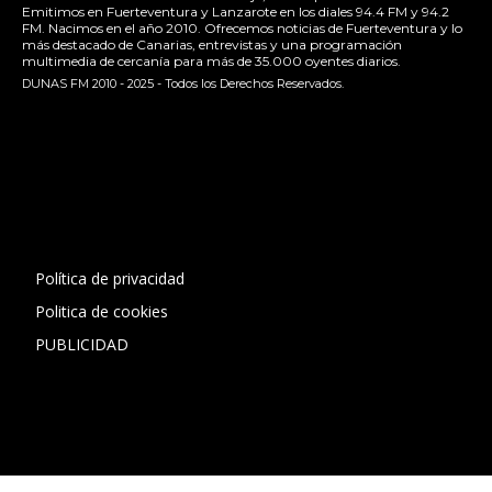
Emitimos en Fuerteventura y Lanzarote en los diales 94.4 FM y 94.2
FM. Nacimos en el año 2010. Ofrecemos noticias de Fuerteventura y lo
más destacado de Canarias, entrevistas y una programación
multimedia de cercanía para más de 35.000 oyentes diarios.
DUNAS FM 2010 - 2025 - Todos los Derechos Reservados.
[contact-form-7 id="13ac01f" title="Formulario de contacto
1"]
Política de privacidad
Politica de cookies
PUBLICIDAD