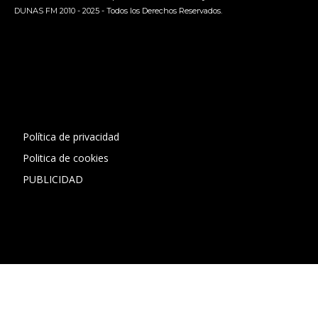
DUNAS FM 2010 - 2025 - Todos los Derechos Reservados.
[contact-form-7 id="13ac01f" title="Formulario de contacto
1"]
Política de privacidad
Politica de cookies
PUBLICIDAD