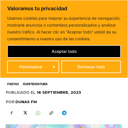
DUNAS FM
Valoramos tu privacidad
Tu informacion de forma cercana
Usamos cookies para mejorar su experiencia de navegación,
mostrarle anuncios o contenidos personalizados y analizar
Inicio
FIESTAS
Domingo González Arroyo pregonero de
las Fiestas de Casillas de Morales
nuestro tráfico. Al hacer clic en “Aceptar todo” usted da su
DOMINGO GONZÁLEZ
consentimiento a nuestro uso de las cookies.
ARROYO PREGONERO
Aceptar todo
DE LAS FIESTAS DE
Personalizar
Rechazar todo
CASILLAS DE MORALES
FIESTAS
FUERTEVENTURA
PUBLICADO EL
16 SEPTIEMBRE, 2023
POR
DUNAS FM