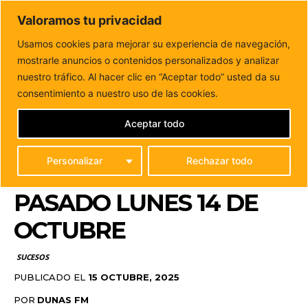
DUNAS FM
Valoramos tu privacidad
Tu informacion de forma cercana
Usamos cookies para mejorar su experiencia de navegación,
mostrarle anuncios o contenidos personalizados y analizar
Inicio
SUCESOS
Dos accidentes dejan tres heridos
moderados en Fuerteventura este pasado lunes 14...
nuestro tráfico. Al hacer clic en “Aceptar todo” usted da su
DOS ACCIDENTES
consentimiento a nuestro uso de las cookies.
DEJAN TRES HERIDOS
Aceptar todo
MODERADOS EN
Personalizar
Rechazar todo
FUERTEVENTURA ESTE
PASADO LUNES 14 DE
OCTUBRE
SUCESOS
PUBLICADO EL
15 OCTUBRE, 2025
POR
DUNAS FM