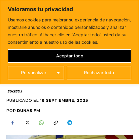
DUNAS FM
Valoramos tu privacidad
Tu informacion de forma cercana
Usamos cookies para mejorar su experiencia de navegación,
mostrarle anuncios o contenidos personalizados y analizar
Inicio
SUCESOS
Dos menores heridas tras un atropello
con una moto en Puerto del...
nuestro tráfico. Al hacer clic en “Aceptar todo” usted da su
DOS MENORES HERIDAS
consentimiento a nuestro uso de las cookies.
TRAS UN ATROPELLO
Aceptar todo
CON UNA MOTO EN
Personalizar
Rechazar todo
PUERTO DEL ROSARIO
SUCESOS
PUBLICADO EL
18 SEPTIEMBRE, 2023
POR
DUNAS FM