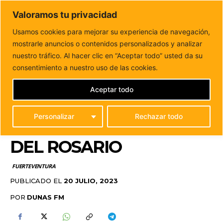
DUNAS FM
Valoramos tu privacidad
Tu informacion de forma cercana
Usamos cookies para mejorar su experiencia de navegación,
mostrarle anuncios o contenidos personalizados y analizar
Inicio
FUERTEVENTURA
El 23 de julio finaliza el plazo para
solicitar las ayudas escolares...
nuestro tráfico. Al hacer clic en “Aceptar todo” usted da su
EL 23 DE JULIO FINALIZA
consentimiento a nuestro uso de las cookies.
EL PLAZO PARA
Aceptar todo
SOLICITAR LAS AYUDAS
Personalizar
Rechazar todo
ESCOLARES DE PUERTO
DEL ROSARIO
FUERTEVENTURA
PUBLICADO EL
20 JULIO, 2023
POR
DUNAS FM