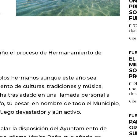
UN
PR
SO
FU
El 7
dura
6 de
n año el proceso de Hermanamiento de
FU
EL
MI
SO
PR
ueblos hermanos aunque este año sea
El 
nto de culturas, tradiciones y música,
una
dest
e ha trasladado en una llamada personal a
6 de
o, su pesar, en nombre de todo el Municipio,
fuego devastador y aún activo.
FU
PA
GR
ñalar la disposición del Ayuntamiento de
SU