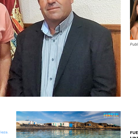
Publ
FU