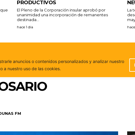
PRODUCTIVOS
NE
a que
El Pleno de la Corporación insular aprobó por
La 
unanimidad una incorporación de remanentes
des
destinada...
may
hace 1 día
hace