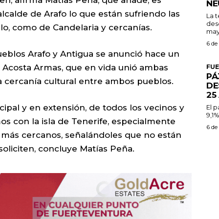
en, afirma Matías Peña, que añade, es
NE
lcalde de Arafo lo que están sufriendo las
La 
des
blo, como de Candelaria y cercanías.
may
6 de
blos Arafo y Antigua se anunció hace un
o Acosta Armas, que en vida unió ambas
FU
PÁ
 la cercanía cultural entre ambos pueblos.
DE
25
pal y en extensión, de todos los vecinos y
El 
9,1%
os con la isla de Tenerife, especialmente
6 de
s más cercanos, señalándoles que no están
soliciten, concluye Matías Peña.