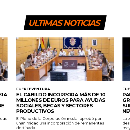
ULTIMAS NOTICIAS
FUERTEVENTURA
FU
EJA
EL CABILDO INCORPORA MÁS DE 10
PA
MILLONES DE EUROS PARA AYUDAS
GR
DE
SOCIALES, BECAS Y SECTORES
SU
PRODUCTIVOS
NE
a que
El Pleno de la Corporación insular aprobó por
La 
unanimidad una incorporación de remanentes
des
destinada...
may