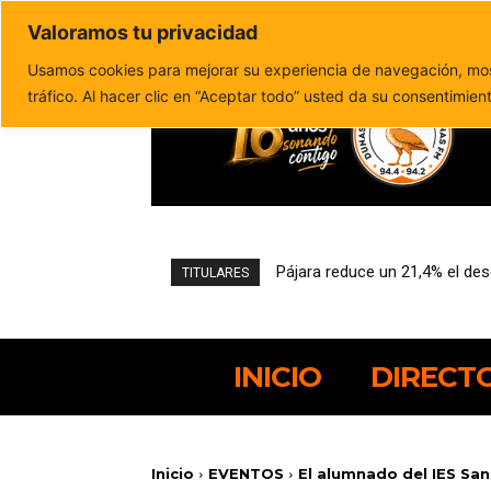
Valoramos tu privacidad
Política de privacidad
Politica de cookies
Usamos cookies para mejorar su experiencia de navegación, most
tráfico. Al hacer clic en “Aceptar todo” usted da su consentimien
Pájara reduce un 21,4% el desem
El PSOE canario alerta de nue
TITULARES
INICIO
DIRECT
Inicio
EVENTOS
El alumnado del IES San 