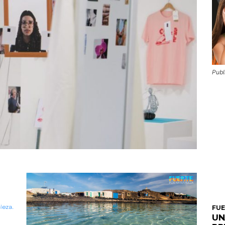
Publ
FU
UN