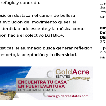
 refugio y conexión.
La 
des
may
sición destacan el canon de belleza
6 de
la evolución del movimiento queer, el
a identidad adolescente y la música como
FU
PÁ
ión hacia el colectivo LGTBIQ+.
DE
25
tísticas, el alumnado busca generar reflexión
El 
9,1%
respeto, la aceptación y la diversidad.
6 de