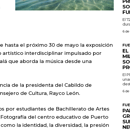
PR
SO
FU
El 7
dura
6 de
e hasta el próximo 30 de mayo la exposición
FU
EL
o artístico interdisciplinar impulsado por
MI
alá que aborda la música desde una
SO
PR
El 
una
dest
ncia de la presidenta del Cabildo de
6 de
onsejero de Cultura, Rayco León.
FU
os por estudiantes de Bachillerato de Artes
PA
GR
y Fotografía del centro educativo de Puerto
SU
como la identidad, la diversidad, la presión
NE