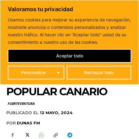
DUNAS FM
Valoramos tu privacidad
Tu informacion de forma cercana
Usamos cookies para mejorar su experiencia de navegación,
mostrarle anuncios o contenidos personalizados y analizar
Inicio
FUERTEVENTURA
El Ayuntamiento de La Oliva abre
la solicitud de mesas para el...
nuestro tráfico. Al hacer clic en “Aceptar todo” usted da su
EL AYUNTAMIENTO DE
consentimiento a nuestro uso de las cookies.
LA OLIVA ABRE LA
Aceptar todo
SOLICITUD DE MESAS
Personalizar
Rechazar todo
PARA EL BAILE
POPULAR CANARIO
FUERTEVENTURA
PUBLICADO EL
12 MAYO, 2024
POR
DUNAS FM