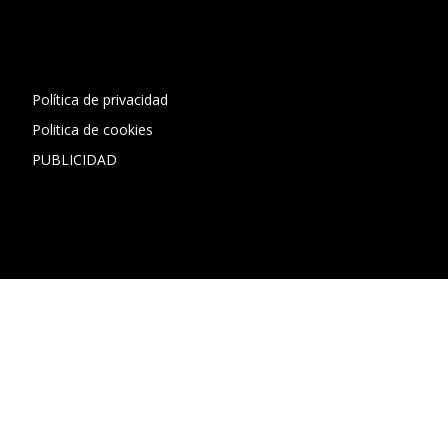
[contact-form-7 id="13ac01f" title="Formulario de contacto
1"]
Política de privacidad
Politica de cookies
PUBLICIDAD