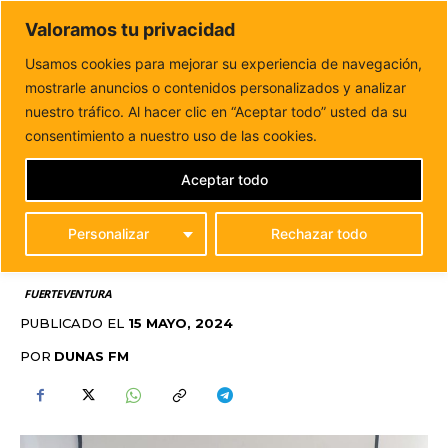
DUNAS FM
Valoramos tu privacidad
Tu informacion de forma cercana
Usamos cookies para mejorar su experiencia de navegación,
mostrarle anuncios o contenidos personalizados y analizar
Inicio
FUERTEVENTURA
El Ayuntamiento de La Oliva
concluye con éxito el Círculo de Mujeres...
nuestro tráfico. Al hacer clic en “Aceptar todo” usted da su
EL AYUNTAMIENTO DE
consentimiento a nuestro uso de las cookies.
LA OLIVA CONCLUYE
Aceptar todo
CON ÉXITO EL CÍRCULO
Personalizar
Rechazar todo
DE MUJERES 2024
FUERTEVENTURA
PUBLICADO EL
15 MAYO, 2024
POR
DUNAS FM