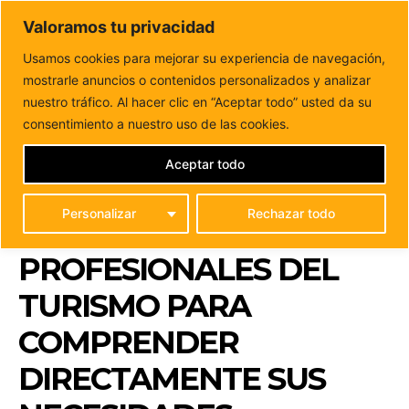
DUNAS FM
Valoramos tu privacidad
Tu informacion de forma cercana
Usamos cookies para mejorar su experiencia de navegación,
mostrarle anuncios o contenidos personalizados y analizar
Inicio
FUERTEVENTURA
El Ayuntamiento de La Oliva
establece un diálogo continuo con los profesionales...
nuestro tráfico. Al hacer clic en “Aceptar todo” usted da su
EL AYUNTAMIENTO DE
consentimiento a nuestro uso de las cookies.
LA OLIVA ESTABLECE UN
Aceptar todo
DIÁLOGO CONTINUO
Personalizar
Rechazar todo
CON LOS
PROFESIONALES DEL
TURISMO PARA
COMPRENDER
DIRECTAMENTE SUS