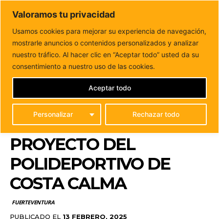
DUNAS FM
Valoramos tu privacidad
Tu informacion de forma cercana
Usamos cookies para mejorar su experiencia de navegación,
mostrarle anuncios o contenidos personalizados y analizar
Inicio
FUERTEVENTURA
El Ayuntamiento de Pájara saca a
licitación la redacción del proyecto del...
nuestro tráfico. Al hacer clic en “Aceptar todo” usted da su
EL AYUNTAMIENTO DE
consentimiento a nuestro uso de las cookies.
PÁJARA SACA A
Aceptar todo
LICITACIÓN LA
Personalizar
Rechazar todo
REDACCIÓN DEL
PROYECTO DEL
POLIDEPORTIVO DE
COSTA CALMA
FUERTEVENTURA
PUBLICADO EL
13 FEBRERO, 2025