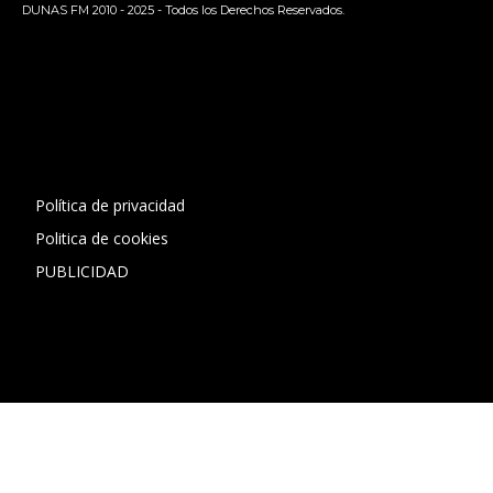
DUNAS FM 2010 - 2025 - Todos los Derechos Reservados.
[contact-form-7 id="13ac01f" title="Formulario de contacto
1"]
Política de privacidad
Politica de cookies
PUBLICIDAD