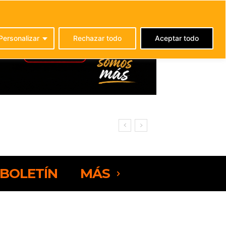
C
21.3
La Oliva
Personalizar
Rechazar todo
Aceptar todo
rteventura
BOLETÍN
MÁS