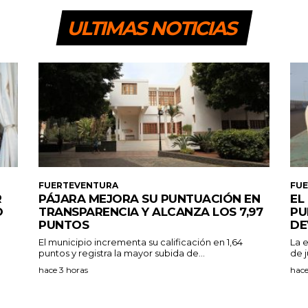
ULTIMAS NOTICIAS
FUERTEVENTURA
FU
R
PÁJARA MEJORA SU PUNTUACIÓN EN
EL
O
TRANSPARENCIA Y ALCANZA LOS 7,97
PU
PUNTOS
DE
El municipio incrementa su calificación en 1,64
La 
puntos y registra la mayor subida de...
de j
hace 3 horas
hace