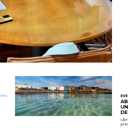
EV
AB
UN
DE
Libr
pres