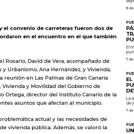
8 de
FU
PÁ
y el convenio de carreteras fueron dos de
TR
bordaron en el encuentro en el que también
PU
El m
punt
7 de
del Rosario, David de Vera, acompañado de
s y Urbanismo, Ana Hernández, y Vivienda,
FU
a reunión en Las Palmas de Gran Canaria
EL
PU
, Vivienda y Movilidad del Gobierno de
DE
o Ortega, director del Instituto Canario de la
La 
entes asuntos que afectan al municipio.
de j
7 de
 problemática actual y las necesidades de
FU
de vivienda pública. Además, se valoró la
UN