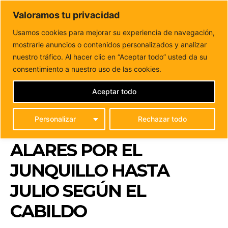
DUNAS FM
Valoramos tu privacidad
Tu informacion de forma cercana
Usamos cookies para mejorar su experiencia de navegación,
mostrarle anuncios o contenidos personalizados y analizar
Inicio
FUERTEVENTURA
El Ayuntamiento debe posponer
el Acondicionamiento del acceso a Los Alares por...
nuestro tráfico. Al hacer clic en “Aceptar todo” usted da su
EL AYUNTAMIENTO
consentimiento a nuestro uso de las cookies.
DEBE POSPONER EL
Aceptar todo
ACONDICIONAMIENTO
Personalizar
Rechazar todo
DEL ACCESO A LOS
ALARES POR EL
JUNQUILLO HASTA
JULIO SEGÚN EL
CABILDO