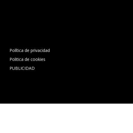
[contact-form-7 id="13ac01f" title="Formulario de contacto
1"]
Política de privacidad
Politica de cookies
PUBLICIDAD