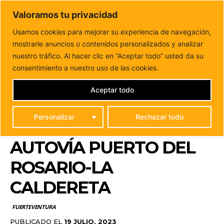
DUNAS FM
Valoramos tu privacidad
Tu informacion de forma cercana
Usamos cookies para mejorar su experiencia de navegación,
mostrarle anuncios o contenidos personalizados y analizar
Inicio
FUERTEVENTURA
El CAAF comunica un corte
programado de suministro debido a las obras...
nuestro tráfico. Al hacer clic en “Aceptar todo” usted da su
EL CAAF COMUNICA UN
consentimiento a nuestro uso de las cookies.
CORTE PROGRAMADO
Aceptar todo
DE SUMINISTRO DEBIDO
Personalizar
Rechazar todo
A LAS OBRAS DE LA
AUTOVÍA PUERTO DEL
ROSARIO-LA
CALDERETA
FUERTEVENTURA
PUBLICADO EL
19 JULIO, 2023