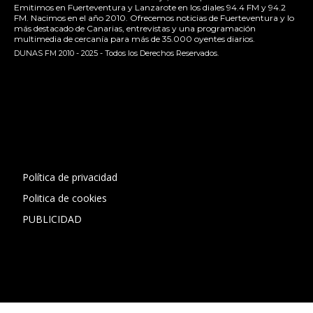
Emitimos en Fuerteventura y Lanzarote en los diales 94.4 FM y 94.2
FM. Nacimos en el año 2010. Ofrecemos noticias de Fuerteventura y lo
más destacado de Canarias, entrevistas y una programación
multimedia de cercanía para más de 35.000 oyentes diarios.
DUNAS FM 2010 - 2025 - Todos los Derechos Reservados.
[contact-form-7 id="13ac01f" title="Formulario de contacto
1"]
Política de privacidad
Politica de cookies
PUBLICIDAD