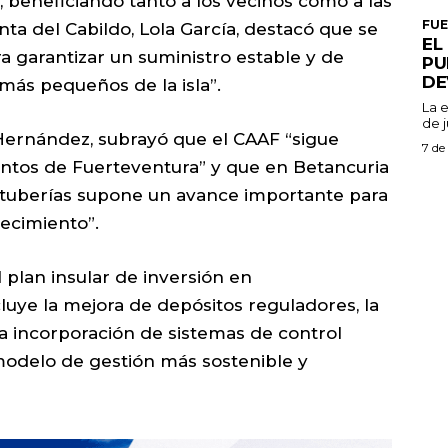
, beneficiando tanto a los vecinos como a las
FU
nta del Cabildo, Lola García, destacó que se
EL
a garantizar un suministro estable y de
PU
DE
más pequeños de la isla”.
La 
de j
Hernández, subrayó que el CAAF “sigue
7 de
untos de Fuerteventura” y que en Betancuria
 tuberías supone un avance importante para
tecimiento”.
 plan insular de inversión en
ncluye la mejora de depósitos reguladores, la
la incorporación de sistemas de control
modelo de gestión más sostenible y