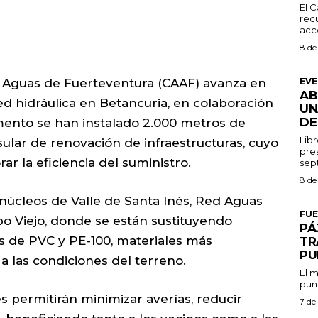
El C
recu
acce
8 de
EV
 Aguas de Fuerteventura (CAAF) avanza en
AB
ed hidráulica en Betancuria, en colaboración
UN
DE
ento se han instalado 2.000 metros de
Libr
sular de renovación de infraestructuras, cuyo
pres
ar la eficiencia del suministro.
8 de
 núcleos de Valle de Santa Inés, Red Aguas
FU
o Viejo, donde se están sustituyendo
PÁ
s de PVC y PE-100, materiales más
TR
PU
a las condiciones del terreno.
El m
punt
s permitirán minimizar averías, reducir
7 de