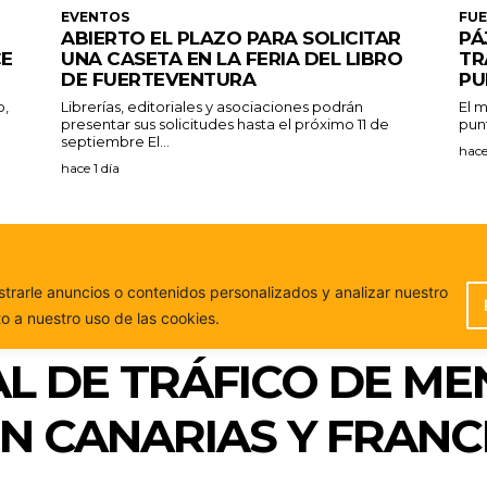
EVENTOS
FU
ABIERTO EL PLAZO PARA SOLICITAR
PÁ
CE
UNA CASETA EN LA FERIA DEL LIBRO
TR
DE FUERTEVENTURA
PU
o,
Librerías, editoriales y asociaciones podrán
El m
presentar sus solicitudes hasta el próximo 11 de
punt
septiembre El...
hace
hace 1 día