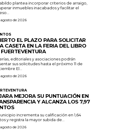
abildo plantea incorporar criterios de arraigo,
perar inmuebles inacabados y facilitar el
so...
 agosto de 2026
ENTOS
IERTO EL PLAZO PARA SOLICITAR
A CASETA EN LA FERIA DEL LIBRO
 FUERTEVENTURA
erías, editoriales y asociaciones podrán
entar sus solicitudes hasta el próximo 11 de
septiembre El...
 agosto de 2026
ERTEVENTURA
JARA MEJORA SU PUNTUACIÓN EN
ANSPARENCIA Y ALCANZA LOS 7,97
NTOS
unicipio incrementa su calificación en 1,64
os y registra la mayor subida de...
 agosto de 2026