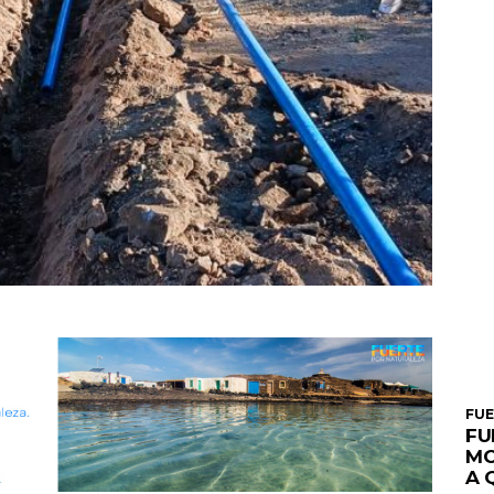
FU
FU
MO
A 