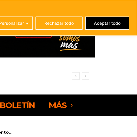
C
21.4
La Oliva
Personalizar
Rechazar todo
Aceptar todo
BOLETÍN
MÁS
nto...