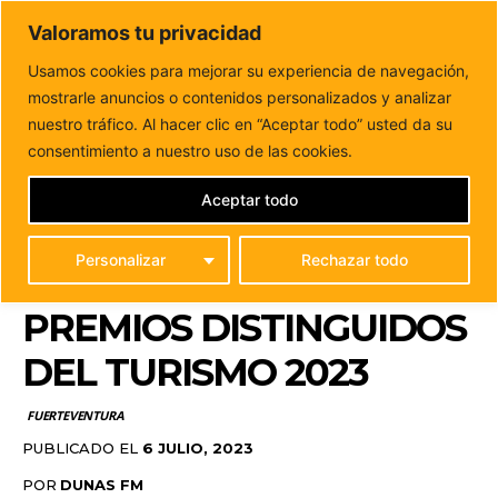
DUNAS FM
Valoramos tu privacidad
Tu informacion de forma cercana
Usamos cookies para mejorar su experiencia de navegación,
mostrarle anuncios o contenidos personalizados y analizar
Inicio
FUERTEVENTURA
El Cabildo abre la convocatoria
para presentar candidaturas a los premios Distinguidos...
nuestro tráfico. Al hacer clic en “Aceptar todo” usted da su
EL CABILDO ABRE LA
consentimiento a nuestro uso de las cookies.
CONVOCATORIA PARA
Aceptar todo
PRESENTAR
Personalizar
Rechazar todo
CANDIDATURAS A LOS
PREMIOS DISTINGUIDOS
DEL TURISMO 2023
FUERTEVENTURA
PUBLICADO EL
6 JULIO, 2023
POR
DUNAS FM