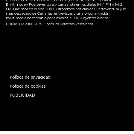
Emitimos en Fuerteventura y Lanzarote en los diales 94.4 FM y 94.2
FM. Nacimos en el año 2010. Ofrecemos noticias de Fuerteventura y lo
más destacado de Canarias, entrevistas y una programación
multimedia de cercanía para más de 35.000 oyentes diarios.
DUNAS FM 2010 - 2025 - Todos los Derechos Reservados.
[contact-form-7 id="13ac01f" title="Formulario de contacto
1"]
Política de privacidad
Politica de cookies
PUBLICIDAD