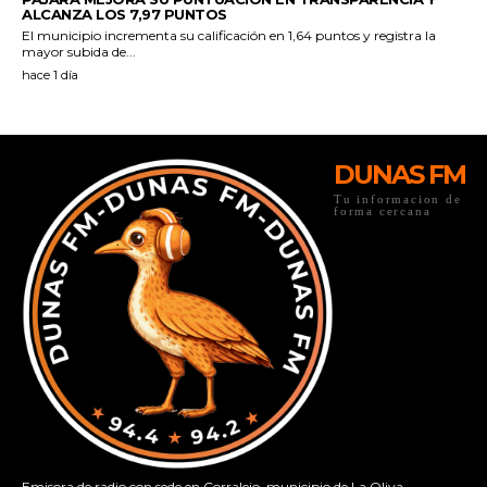
DUNAS FM
Tu informacion de
forma cercana
Emisora de radio con sede en Corralejo, municipio de La Oliva.