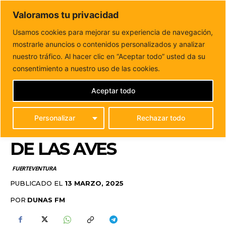
DUNAS FM
Valoramos tu privacidad
Tu informacion de forma cercana
Usamos cookies para mejorar su experiencia de navegación,
mostrarle anuncios o contenidos personalizados y analizar
Inicio
FUERTEVENTURA
El Cabildo acomete medidas
preventivas durante la época de reproducción y cría...
nuestro tráfico. Al hacer clic en “Aceptar todo” usted da su
EL CABILDO ACOMETE
consentimiento a nuestro uso de las cookies.
MEDIDAS PREVENTIVAS
Aceptar todo
DURANTE LA ÉPOCA DE
Personalizar
Rechazar todo
REPRODUCCIÓN Y CRÍA
DE LAS AVES
FUERTEVENTURA
PUBLICADO EL
13 MARZO, 2025
POR
DUNAS FM