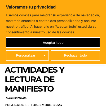
DUNAS FM
Valoramos tu privacidad
Tu informacion de forma cercana
Usamos cookies para mejorar su experiencia de navegación,
mostrarle anuncios o contenidos personalizados y analizar
Inicio
FUERTEVENTURA
El Cabildo conmemora el Día
Mundial de la Lucha Contra el Sida...
nuestro tráfico. Al hacer clic en “Aceptar todo” usted da su
EL CABILDO
consentimiento a nuestro uso de las cookies.
CONMEMORA EL DÍA
Aceptar todo
MUNDIAL DE LA LUCHA
Personalizar
Rechazar todo
CONTRA EL SIDA CON
ACTIVIDADES Y
LECTURA DE
MANIFIESTO
FUERTEVENTURA
PUBLICADO EL
1 DICIEMBRE, 2023