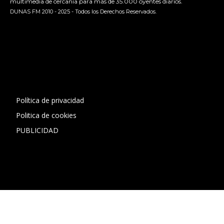
multimedia de cercanía para más de 35.000 oyentes diarios.
DUNAS FM 2010 - 2025 - Todos los Derechos Reservados.
[contact-form-7 id="13ac01f" title="Formulario de contacto
1"]
Política de privacidad
Politica de cookies
PUBLICIDAD