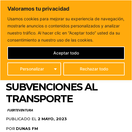
DUNAS FM
Valoramos tu privacidad
Tu informacion de forma cercana
Usamos cookies para mejorar su experiencia de navegación,
mostrarle anuncios o contenidos personalizados y analizar
Inicio
FUERTEVENTURA
El Cabildo de Fuerteventura
aprueba el Plan Estratégico de Subvenciones al Transporte
nuestro tráfico. Al hacer clic en “Aceptar todo” usted da su
EL CABILDO DE
consentimiento a nuestro uso de las cookies.
FUERTEVENTURA
Aceptar todo
APRUEBA EL PLAN
Personalizar
Rechazar todo
ESTRATÉGICO DE
SUBVENCIONES AL
TRANSPORTE
FUERTEVENTURA
PUBLICADO EL
2 MAYO, 2023
POR
DUNAS FM