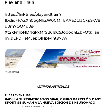
Play and Train
https://linktr.ee/playandtrain?
fbclid=PAZXh0bgNhZW0CMTEAAaZCl3CxpSkV8
d0m7OQ4q0s-
Xt2kFmpNDNgPxMrSBuI9C5Joboq4lZbFOtk_ae
m_9EFDHeMJepOIHpF4ht977w
Publicidad
ULTIMOS ARTÍCULOS
FUERTEVENTURA
PADILLA SUPERMERCADOS SPAR, GRUPO BARCELÓ Y DANY
SPORT SE SUMAN A LA NUEVA EDICIÓN DE NEUROMAJO