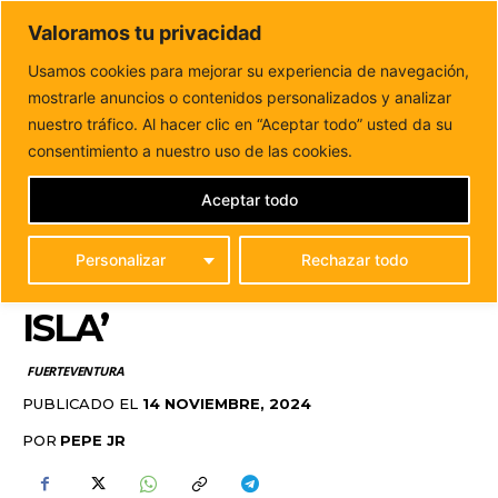
DUNAS FM
Valoramos tu privacidad
Tu informacion de forma cercana
Usamos cookies para mejorar su experiencia de navegación,
mostrarle anuncios o contenidos personalizados y analizar
Inicio
FUERTEVENTURA
El Cabildo de Fuerteventura se
suma al reto solidario ‘Vuelta a la...
nuestro tráfico. Al hacer clic en “Aceptar todo” usted da su
EL CABILDO DE
consentimiento a nuestro uso de las cookies.
FUERTEVENTURA SE
Aceptar todo
SUMA AL RETO
Personalizar
Rechazar todo
SOLIDARIO ‘VUELTA A LA
ISLA’
FUERTEVENTURA
PUBLICADO EL
14 NOVIEMBRE, 2024
POR
PEPE JR