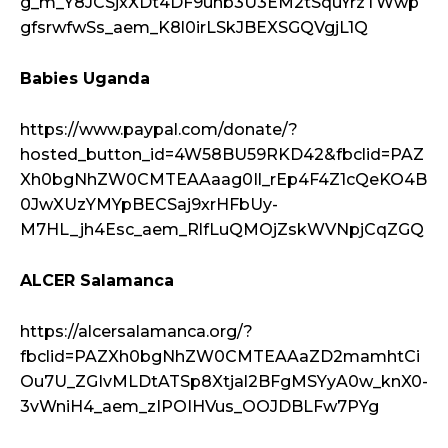
g_m_Y8JCSjxXDt4DF9unb3U3EM2tSquYrzTWwp
gfsrwfwSs_aem_K8l0irLSkJBEXSGQVgjL1Q
Babies Uganda
https://www.paypal.com/donate/?
hosted_button_id=4W58BU59RKD42&fbclid=PAZ
Xh0bgNhZW0CMTEAAaag0Il_rEp4F4Z1cQeKO4B
0JwXUzYMYpBECSaj9xrHFbUy-
M7HL_jh4Esc_aem_RlfLuQMOjZskWVNpjCqZGQ
ALCER Salamanca
https://alcersalamanca.org/?
fbclid=PAZXh0bgNhZW0CMTEAAaZD2mamhtCi
Ou7U_ZGIvMLDtATSp8Xtjal2BFgMSYyA0w_knX0-
3vWniH4_aem_zIPOIHVus_OOJDBLFw7PYg