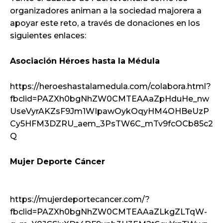
organizadores animan a la sociedad majorera a
apoyar este reto, a través de donaciones en los
siguientes enlaces:
Asociación Héroes hasta la Médula
https://heroeshastalamedula.com/colabora.html?
fbclid=PAZXh0bgNhZW0CMTEAAaZpHduHe_nw
UseVyrAKZsF9Jm1WIpawOykOqyHM4OHBeUzP
Cy5HFM3DZRU_aem_3PsTW6C_mTv9fcOCb85c2
Q
Mujer Deporte Cáncer
https://mujerdeportecancer.com/?
fbclid=PAZXh0bgNhZW0CMTEAAaZLkgZLTqW-